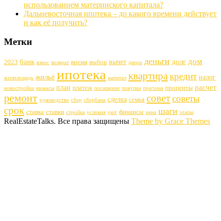
использованием материнского капитала?
Дальневосточная ипотека – до какого времени действует
и как её получить?
Метки
деньги
дом
банк
долг
вычет
2023
время
выбор
взнос
возврат
двери
ипотека
квартира
кредит
жильё
налог
жилплощадь
капитал
расчет
план
платеж
проценты
новостройка
нюансы
погашение
покупка
причина
ремонт
совет
советы
сделка
семья
руководство
сбер
сбербанк
срок
шаги
ставка
ставки
финансы
стройка
условия
уют
цена
этапы
RealEstateTalks. Все права защищены
Theme by Grace Themes