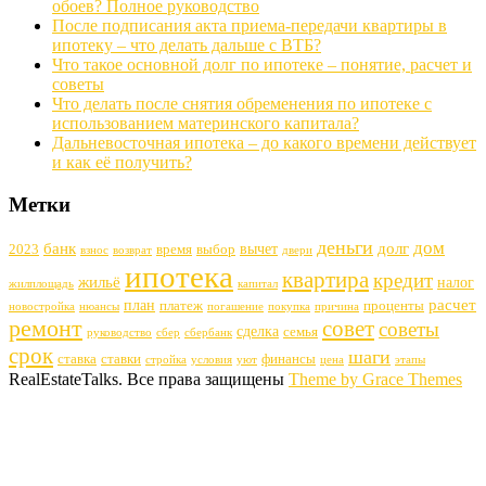
обоев? Полное руководство
После подписания акта приема-передачи квартиры в
ипотеку – что делать дальше с ВТБ?
Что такое основной долг по ипотеке – понятие, расчет и
советы
Что делать после снятия обременения по ипотеке с
использованием материнского капитала?
Дальневосточная ипотека – до какого времени действует
и как её получить?
Метки
деньги
дом
банк
долг
вычет
2023
время
выбор
взнос
возврат
двери
ипотека
квартира
кредит
жильё
налог
жилплощадь
капитал
расчет
план
платеж
проценты
новостройка
нюансы
погашение
покупка
причина
ремонт
совет
советы
сделка
семья
руководство
сбер
сбербанк
срок
шаги
ставка
ставки
финансы
стройка
условия
уют
цена
этапы
RealEstateTalks. Все права защищены
Theme by Grace Themes