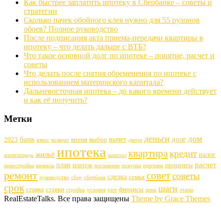
Как быстрее заплатить ипотеку в Сбербанке – советы и
стратегии
Сколько пачек обойного клея нужно для 55 рулонов
обоев? Полное руководство
После подписания акта приема-передачи квартиры в
ипотеку – что делать дальше с ВТБ?
Что такое основной долг по ипотеке – понятие, расчет и
советы
Что делать после снятия обременения по ипотеке с
использованием материнского капитала?
Дальневосточная ипотека – до какого времени действует
и как её получить?
Метки
деньги
дом
банк
долг
вычет
2023
время
выбор
взнос
возврат
двери
ипотека
квартира
кредит
жильё
налог
жилплощадь
капитал
расчет
план
платеж
проценты
новостройка
нюансы
погашение
покупка
причина
ремонт
совет
советы
сделка
семья
руководство
сбер
сбербанк
срок
шаги
ставка
ставки
финансы
стройка
условия
уют
цена
этапы
RealEstateTalks. Все права защищены
Theme by Grace Themes