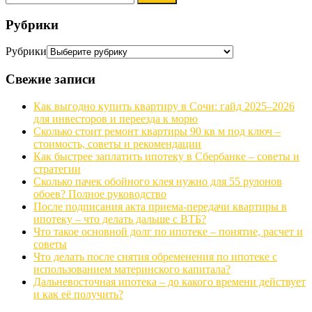
Рубрики
Рубрики
Свежие записи
Как выгодно купить квартиру в Сочи: гайд 2025–2026
для инвесторов и переезда к морю
Сколько стоит ремонт квартиры 90 кв м под ключ –
стоимость, советы и рекомендации
Как быстрее заплатить ипотеку в Сбербанке – советы и
стратегии
Сколько пачек обойного клея нужно для 55 рулонов
обоев? Полное руководство
После подписания акта приема-передачи квартиры в
ипотеку – что делать дальше с ВТБ?
Что такое основной долг по ипотеке – понятие, расчет и
советы
Что делать после снятия обременения по ипотеке с
использованием материнского капитала?
Дальневосточная ипотека – до какого времени действует
и как её получить?