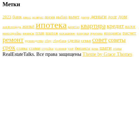
Метки
деньги
дом
банк
долг
вычет
2023
время
выбор
взнос
возврат
двери
ипотека
квартира
кредит
жильё
налог
жилплощадь
капитал
расчет
план
платеж
проценты
новостройка
нюансы
погашение
покупка
причина
ремонт
совет
советы
сделка
семья
руководство
сбер
сбербанк
срок
шаги
ставка
ставки
финансы
стройка
условия
уют
цена
этапы
RealEstateTalks. Все права защищены
Theme by Grace Themes