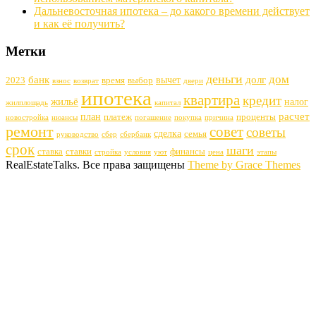
Дальневосточная ипотека – до какого времени действует
и как её получить?
Метки
деньги
дом
банк
долг
вычет
2023
время
выбор
взнос
возврат
двери
ипотека
квартира
кредит
жильё
налог
жилплощадь
капитал
расчет
план
платеж
проценты
новостройка
нюансы
погашение
покупка
причина
ремонт
совет
советы
сделка
семья
руководство
сбер
сбербанк
срок
шаги
ставка
ставки
финансы
стройка
условия
уют
цена
этапы
RealEstateTalks. Все права защищены
Theme by Grace Themes