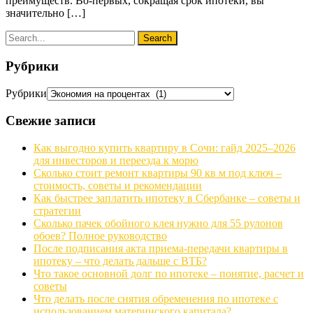
преимуществ. Во-первых, сокращая срок ипотеки, вы
значительно […]
Рубрики
Рубрики
Свежие записи
Как выгодно купить квартиру в Сочи: гайд 2025–2026
для инвесторов и переезда к морю
Сколько стоит ремонт квартиры 90 кв м под ключ –
стоимость, советы и рекомендации
Как быстрее заплатить ипотеку в Сбербанке – советы и
стратегии
Сколько пачек обойного клея нужно для 55 рулонов
обоев? Полное руководство
После подписания акта приема-передачи квартиры в
ипотеку – что делать дальше с ВТБ?
Что такое основной долг по ипотеке – понятие, расчет и
советы
Что делать после снятия обременения по ипотеке с
использованием материнского капитала?