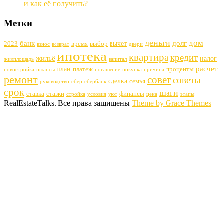
и как её получить?
Метки
деньги
дом
банк
долг
вычет
2023
время
выбор
взнос
возврат
двери
ипотека
квартира
кредит
жильё
налог
жилплощадь
капитал
расчет
план
платеж
проценты
новостройка
нюансы
погашение
покупка
причина
ремонт
совет
советы
сделка
семья
руководство
сбер
сбербанк
срок
шаги
ставка
ставки
финансы
стройка
условия
уют
цена
этапы
RealEstateTalks. Все права защищены
Theme by Grace Themes