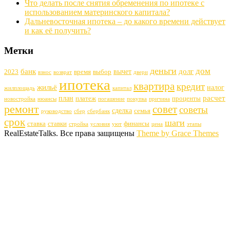
Что делать после снятия обременения по ипотеке с
использованием материнского капитала?
Дальневосточная ипотека – до какого времени действует
и как её получить?
Метки
деньги
дом
банк
долг
вычет
2023
время
выбор
взнос
возврат
двери
ипотека
квартира
кредит
жильё
налог
жилплощадь
капитал
расчет
план
платеж
проценты
новостройка
нюансы
погашение
покупка
причина
ремонт
совет
советы
сделка
семья
руководство
сбер
сбербанк
срок
шаги
ставка
ставки
финансы
стройка
условия
уют
цена
этапы
RealEstateTalks. Все права защищены
Theme by Grace Themes