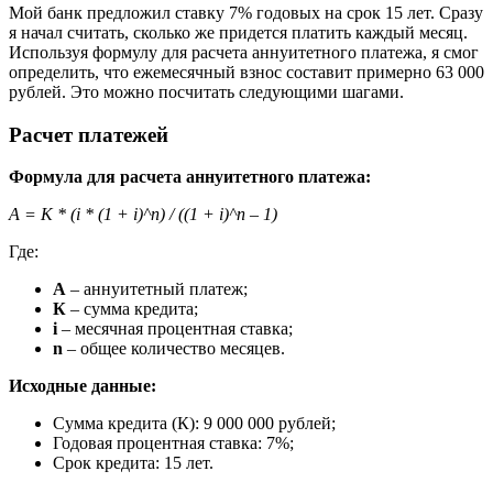
Мой банк предложил ставку 7% годовых на срок 15 лет. Сразу
я начал считать, сколько же придется платить каждый месяц.
Используя формулу для расчета аннуитетного платежа, я смог
определить, что ежемесячный взнос составит примерно 63 000
рублей. Это можно посчитать следующими шагами.
Расчет платежей
Формула для расчета аннуитетного платежа:
А = К * (i * (1 + i)^n) / ((1 + i)^n – 1)
Где:
А
– аннуитетный платеж;
К
– сумма кредита;
i
– месячная процентная ставка;
n
– общее количество месяцев.
Исходные данные:
Сумма кредита (К): 9 000 000 рублей;
Годовая процентная ставка: 7%;
Срок кредита: 15 лет.