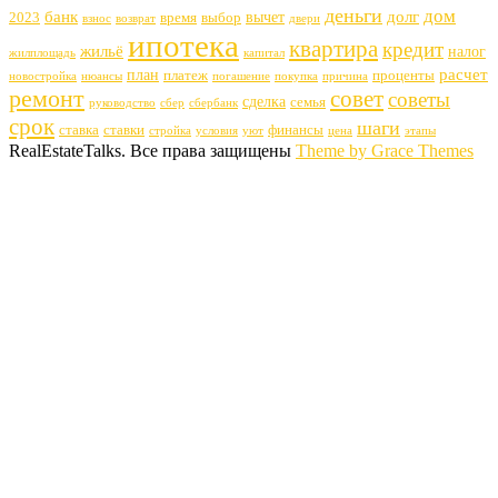
деньги
дом
банк
долг
вычет
2023
время
выбор
взнос
возврат
двери
ипотека
квартира
кредит
жильё
налог
жилплощадь
капитал
расчет
план
платеж
проценты
новостройка
нюансы
погашение
покупка
причина
ремонт
совет
советы
сделка
семья
руководство
сбер
сбербанк
срок
шаги
ставка
ставки
финансы
стройка
условия
уют
цена
этапы
RealEstateTalks. Все права защищены
Theme by Grace Themes