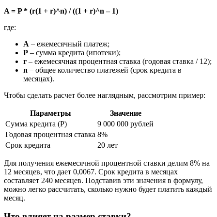
A = P * (r(1 + r)^n) / ((1 + r)^n – 1)
где:
A
– ежемесячный платеж;
P
– сумма кредита (ипотеки);
r
– ежемесячная процентная ставка (годовая ставка / 12);
n
– общее количество платежей (срок кредита в
месяцах).
Чтобы сделать расчет более наглядным, рассмотрим пример:
Параметры
Значение
Сумма кредита (P)
9 000 000 рублей
Годовая процентная ставка
8%
Срок кредита
20 лет
Для получения ежемесячной процентной ставки делим 8% на
12 месяцев, что дает 0,0067. Срок кредита в месяцах
составляет 240 месяцев. Подставив эти значения в формулу,
можно легко рассчитать, сколько нужно будет платить каждый
месяц.
Что влияет на размер ставки?