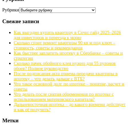
Рубрики
Свежие записи
Как выгодно купить квартиру в Сочи: гайд 2025–2026
для инвесторов и переезда к морю
Сколько стоит ремонт квартиры 90 кв м под ключ –
стоимость, советы и рекомендации
Как быстрее заплатить ипотеку в Сбербанке – советы и
стратегии
Сколько пачек обойного клея нужно для 55 рулонов
обоев? Полное руководство
После подписания акта приема-передачи квартиры в
ипотеку – что делать дальше с ВТБ?
Что такое основной долг по ипотеке – понятие, расчет и
советы
Что делать после снятия обременения по ипотеке с
использованием материнского капитала?
Дальневосточная ипотека – до какого времени действует
и как её получить?
Метки