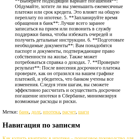
**Выберите подходящий вариант погашения**:
Обдумайте, хотите ли вы уменьшить ежемесячные
платежи или срок кредита. Это влияет на общую
переплату по ипотеке. 5. **Запланируйте время
обращения в банк**: Лучше всего заранее
записаться на прием или позвонить в службу
поддержки банка, чтобы избежать очередей и
получить детальные инструкции. 6. **Подготовьте
необходимые документы**: Вам понадобятся
паспорт и документы, подтверждающие право
собственности на жилье. Также может
потребоваться справка о доходах. 7. **Проверьте
результат**: После внесения досрочного платежа
проверьте, как он отразился на вашем графике
платежей, и убедитесь, что банком учтены все
изменения. Следуя этим шагам, вы сможете
эффективно рассчитать и осуществить досрочное
погашение ипотеки в Сбербанке, минимизируя
возможные расходы и риски.
Метки:
банк
,
долг
,
ипотека
,
расчет
,
шаги
Навигация по записям
Как купить квартиру в ипотеке – пошаговое руководство для