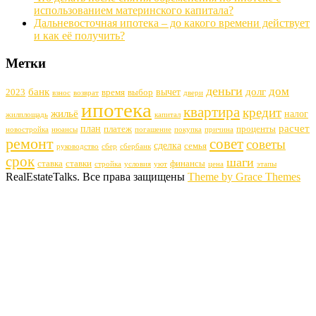
использованием материнского капитала?
Дальневосточная ипотека – до какого времени действует
и как её получить?
Метки
деньги
дом
банк
долг
вычет
2023
время
выбор
взнос
возврат
двери
ипотека
квартира
кредит
жильё
налог
жилплощадь
капитал
расчет
план
платеж
проценты
новостройка
нюансы
погашение
покупка
причина
ремонт
совет
советы
сделка
семья
руководство
сбер
сбербанк
срок
шаги
ставка
ставки
финансы
стройка
условия
уют
цена
этапы
RealEstateTalks. Все права защищены
Theme by Grace Themes