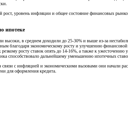
ски.
 рост, уровень инфляции и общее состояние финансовых рынков
по ипотеке
 высоки, в среднем доходили до 25-30% и выше из-за нестабил
ным благодаря экономическому росту и улучшению финансовой с
езкому росту ставок опять до 14-16%, а также к ужесточению 
нка способствовало дальнейшему уменьшению ипотечных ставок
в связи с инфляцией и экономическими вызовами они начали раст
ени для оформления кредита.