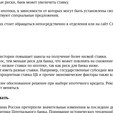
 риски, банк может увеличить ставку.
 ипотеки, в зависимости от которых могут быть установлены св
твуют специальные предложения.
х стоит обращаться непосредственно в отделения или на сайт С
:
 истории повышает шансы на получение более низкой ставки.
ос, тем меньше риск для банка, что может повлиять на снижение
 низкие ставки по ипотеке, так как риск для банка ниже.
 иметь разные ставки. Например, государственные субсидии мог
 процентная ставка ЦБ и прочие экономические факторы также в
лее обоснованное решение при выборе ипотечного кредита. Рек
т меняться.
нать
иях России претерпели значительные изменения за последние дв
олитики Центрального банка. Понимание исторических тенденц