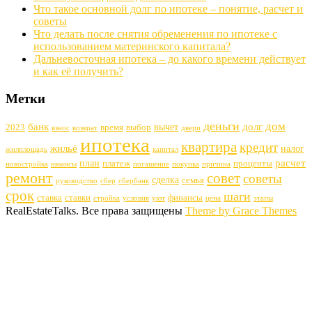
Что такое основной долг по ипотеке – понятие, расчет и
советы
Что делать после снятия обременения по ипотеке с
использованием материнского капитала?
Дальневосточная ипотека – до какого времени действует
и как её получить?
Метки
деньги
дом
банк
долг
вычет
2023
время
выбор
взнос
возврат
двери
ипотека
квартира
кредит
жильё
налог
жилплощадь
капитал
расчет
план
платеж
проценты
новостройка
нюансы
погашение
покупка
причина
ремонт
совет
советы
сделка
семья
руководство
сбер
сбербанк
срок
шаги
ставка
ставки
финансы
стройка
условия
уют
цена
этапы
RealEstateTalks. Все права защищены
Theme by Grace Themes