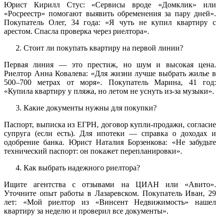
Юрист Кирилл Стус: «Сервисы вроде «Домклик» или
«Росреестр» помогают выявить обременения за пару дней».
Покупатель Олег, 34 года: «Я чуть не купил квартиру с
арестом. Спасла проверка через риелтора».
Стоит ли покупать квартиру на первой линии?
Первая линия — это престиж, но шум и высокая цена.
Риелтор Анна Ковалева: «Для жизни лучше выбрать жилье в
500–700 метрах от моря». Покупатель Марина, 41 год:
«Купила квартиру у пляжа, но летом не уснуть из-за музыки».
Какие документы нужны для покупки?
Паспорт, выписка из ЕГРН, договор купли-продажи, согласие
супруга (если есть). Для ипотеки — справка о доходах и
одобрение банка. Юрист Наталия Борзенкова: «Не забудьте
технический паспорт: он покажет перепланировки».
Как выбрать надежного риелтора?
Ищите агентства с отзывами на ЦИАН или «Авито».
Уточните опыт работы в Лазаревском. Покупатель Иван, 29
лет: «Мой риелтор из «Винсент Недвижимость» нашел
квартиру за неделю и проверил все документы».