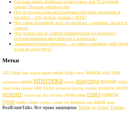
Сколько пачек обойного клея нужно для 55 рулонов
обоев? Полное руководство
После подписания акта приема-передачи квартиры в
ипотеку – что делать дальше с ВТБ?
Что такое основной долг по ипотеке – понятие, расчет и
советы
Что делать после снятия обременения по ипотеке с
использованием материнского капитала?
Дальневосточная ипотека – до какого времени действует
и как её получить?
Метки
деньги
дом
банк
долг
вычет
2023
время
выбор
взнос
возврат
двери
ипотека
квартира
кредит
жильё
налог
жилплощадь
капитал
расчет
план
платеж
проценты
новостройка
нюансы
погашение
покупка
причина
ремонт
совет
советы
сделка
семья
руководство
сбер
сбербанк
срок
шаги
ставка
ставки
финансы
стройка
условия
уют
цена
этапы
RealEstateTalks. Все права защищены
Theme by Grace Themes