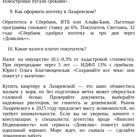
Новостройки пугали сроками».
Как оформить ипотеку в Лазаревском?
Обратитесь в Сбербанк, ВТБ или Альфа-Банк. Льготные
программы снижают ставку до 6%. Покупатель Светлана, 32
года: «Сбербанк одобрил ипотеку за три дня через
«Домклик»».
Какие налоги платит покупатель?
Налог на имущество (0,1–0,3% от кадастровой стоимости).
При перепродаже через 5 лет — НДФЛ 13% с прибыли.
Юрист Ольга Благовещенская: «Сохраняйте все чеки: они
помогут с вычетом».
Купить квартиру в Лазаревской — это шанс обзавестись
жильем у моря, но без подготовки мечта может обернуться
головной болью. Проверяйте документы, выбирайте
надежных риелторов, не гонитесь за дешевизной. Рынок
Лазаревского в 2025 году предлагает массу возможностей, но
требует внимательности. Если вы не уверены, начните с
консультации у специалиста: агентства вроде «Винсент
Недвижимость» или сервисы «Домклик» помогут найти
идеальный вариант. Море ждет, но сначала — сделайте
домашнюю работу.