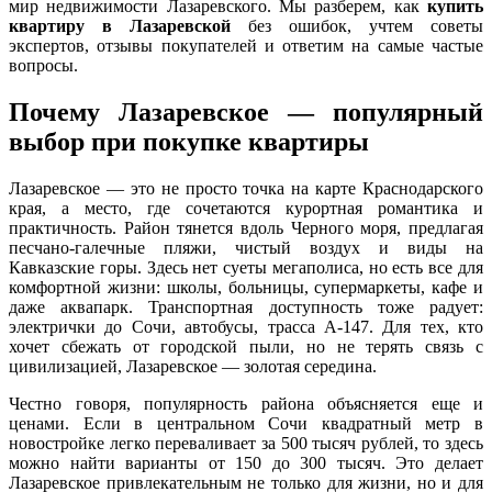
мир недвижимости Лазаревского. Мы разберем, как
купить
квартиру в Лазаревской
без ошибок, учтем советы
экспертов, отзывы покупателей и ответим на самые частые
вопросы.
Почему Лазаревское — популярный
выбор при покупке квартиры
Лазаревское — это не просто точка на карте Краснодарского
края, а место, где сочетаются курортная романтика и
практичность. Район тянется вдоль Черного моря, предлагая
песчано-галечные пляжи, чистый воздух и виды на
Кавказские горы. Здесь нет суеты мегаполиса, но есть все для
комфортной жизни: школы, больницы, супермаркеты, кафе и
даже аквапарк. Транспортная доступность тоже радует:
электрички до Сочи, автобусы, трасса А-147. Для тех, кто
хочет сбежать от городской пыли, но не терять связь с
цивилизацией, Лазаревское — золотая середина.
Честно говоря, популярность района объясняется еще и
ценами. Если в центральном Сочи квадратный метр в
новостройке легко переваливает за 500 тысяч рублей, то здесь
можно найти варианты от 150 до 300 тысяч. Это делает
Лазаревское привлекательным не только для жизни, но и для