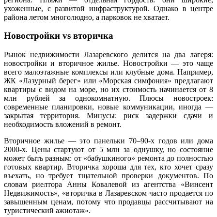
ухоженные, с развитой инфраструктурой. Однако в центре
района летом многолюдно, а парковок не хватает.
Новостройки vs вторичка
Рынок недвижимости Лазаревского делится на два лагеря:
новостройки и вторичное жилье. Новостройки — это чаще
всего малоэтажные комплексы или клубные дома. Например,
ЖК «Лазурный берег» или «Морская симфония» предлагают
квартиры с видом на море, но их стоимость начинается от 8
млн рублей за однокомнатную. Плюсы новостроек:
современные планировки, новые коммуникации, иногда —
закрытая территория. Минусы: риск задержки сдачи и
необходимость вложений в ремонт.
Вторичное жилье — это панельки 70–90-х годов или дома
2000-х. Цены стартуют от 5 млн за однушку, но состояние
может быть разным: от «бабушкиного» ремонта до полностью
готовых квартир. Вторичка хороша для тех, кто хочет сразу
въехать, но требует тщательной проверки документов. По
словам риелтора Анны Ковалевой из агентства «Винсент
Недвижимость», «вторичка в Лазаревском часто продается по
завышенным ценам, потому что продавцы рассчитывают на
туристический ажиотаж».