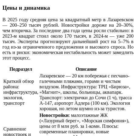
Цены и динамика
В 2025 году средняя цена за квадратный метр в Лазаревском
— 200–250 тысяч рублей. Новостройки дороже на 20–30%,
чем вторичка. За последние два года цены росли стабильно: в
2023-м квадрат стоил около 170 тысяч, в 2024-м — уже 200
тысяч. Эксперты прогнозируют дальнейший рост на 5–7% в
год из-за ограниченного предложения и высокого спроса. Но
есть и риски: экономическая нестабильность может замедлить
этот процесс.
Подраздел
Описание
Лазаревское — 20 км побережья с песчано-
Краткий обзор
галечными пляжами, горами и чистым
района:
воздухом. Инфраструктура: ТРЦ «Бирюза»,
инфраструктура,
«Магнит», школы, больницы, аквапарк.
экология,
Транспорт: электрички до Сочи (1 ч), трасса
транспорт
А-147, аэропорт Адлера (100 км). Экология
хорошая, но летом шумно из-за туристов.
Новостройки
: малоэтажные ЖК
(«Лазурный берег», «Морская симфония»),
цены от 8 млн руб. за 1-комн. Плюсы:
Сравнение
современные планировки, новые
новостроек и